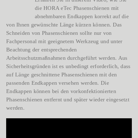
die HORA eTec Phasenschienen mit
abnehmbaren Endkappen korrekt auf die
von Ihnen gewünschte Länge kürzen können. Das
Schneiden von Phasenschienen sollte nur von
Fachpersonal mit geeignetem Werkzeug und unter
Beachtung der entsprechenden
Arbeitsschutzmaßnahmen durchgeführt werden. Aus
Sicherheitsgründen ist es unbedingt erforderlich, dass
auf Länge geschnittene Phasenschienen mit den
passenden Endkappen versehen werden. Die
Endkappen können bei den vorkonfektionierten
Phasenschienen entfernt und später wieder eingesetzt
werden.